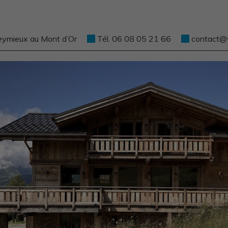
eymieux au Mont d’Or
Tél. 06 08 05 21 66
contact@ve