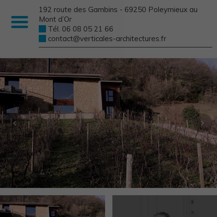
192 route des Gambins - 69250 Poleymieux au
Mont d’Or
Tél. 06 08 05 21 66
contact@verticales-architectures.fr