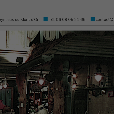
eymieux au Mont d’Or
Tél. 06 08 05 21 66
contact@ve