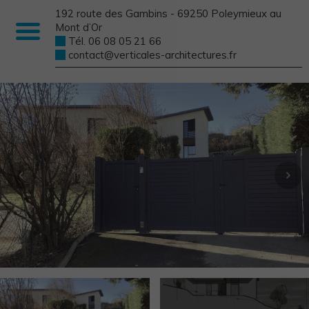
192 route des Gambins - 69250 Poleymieux au
Mont d’Or
Tél. 06 08 05 21 66
contact@verticales-architectures.fr